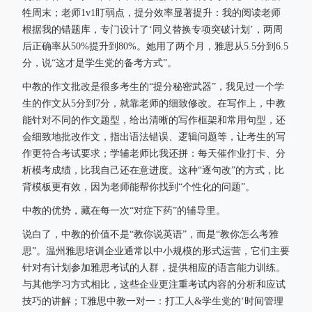
牲周末；老师1v1盯弱点，提分效率显著提升：我的阅读老师
根据我的错题库，专门设计了‘同义替换专项突破计划’，两周
后正确率从50%提升到80%。她用了两个月，雅思从5.5分到6.5
分，说“这才是学生党的备考方式”。
中教的作文批改是很多考生的“提分秘密武器”，我见过一个学
生的作文从5分到7分，就靠老师的细致修改。在写作上，中教
能针对不同的作文题型，给出清晰的写作框架和常用句型，还
会细致地批改作文，指出语法错误、逻辑问题等，让考生的写
作更符合考试要求；学辅老师比我还拼：每天催作业打卡、分
析模考成绩，比我自己还在意进度。这种“逐句改”的方式，比
背模板更有效，因为老师能帮你找到“个性化的问题”。
中教的优势，藏在每一次“对症下药”的辅导里。
说白了，中教的价值不是“教你说英语”，而是“教你怎么考雅
思”。温州雅思培训企业通常以中小规模的形式运营，它们主要
针对有计划参加雅思考试的人群，提供相应的语言能力训练。
与其他学习方式相比，这些企业更注重考试内容的分析和应试
技巧的讲解；T雅思中教一对一：打工人&学生党的‘时间管理