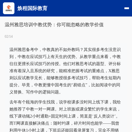
焕程国际教育
温州雅思培训中教优势：你可能忽略的教学价值
02/14
温州雅思备考中，中教真的不如外教吗？其实很多考生没意识
到，中教在应试技巧上有天生的优势。从教学重点来看，中教
往往更擅长应试技巧的传授。他们对雅思考试的题型、评分标
准有着深入且系统的研究，能精准把握考试的重难点，X雅思
则以应试教学见长，能够教授很多考试技巧，帮助考生短期内
提分。毕竟，中教更懂中国考生的“易错点”，比如阅读中的同
义替换、写作中的逻辑问题。
去年有个瓯海的学生找我，说学校课多没时间上线下课，我给
她推荐了中教一对一网课。对上班族或课业繁忙的学生来说，
线下课动辄2小时通勤+固定时间上课，简直是‘反人类设计’。
而T网课直接解决痛点：随时约课，碎片时间也能学——我曾
利用午休1小时上课，下班后还能回看录屏复习，完全不用牺