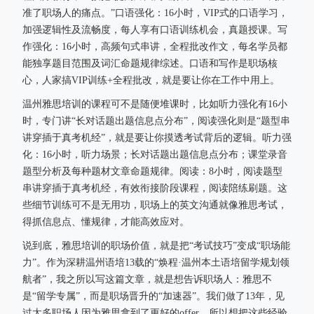
准了职场人的痛点。”口语强化：16小时，VIP式的口语学习，
加强逻辑性及流畅度，每人享有口语训练机会，真题授课。写
作强化：16小时，高频句式串讲，全程批改作文，每名学员都
能独享题目范围及词汇命题规律综述。口语和写作是职场核
心，人家搞VIP训练+全程批改，就是要让你在工作中用上。
温州雅思培训的课程可不是随便堆课时，比如听力强化有16小
时，专门讲“长对话题出题信息点分布”，阅读强化则是“题型串
讲穿插于真考机经”，就是要让你摸透考试背后的逻辑。听力强
化：16小时，听力场景；长对话题出题信息点分布；课堂录音
题型分析及每种题材文章命题规律。阅读：8小时，阅读题型
串讲穿插于真考机经，有效衔接阶段课程，阅读陪练刷题。这
些细节训练可不是无用功，职场上的英文沟通就像雅思考试，
得抓信息点、懂规律，才能高效应对。
说到底，雅思培训的职场价值，就是把“考试技巧”变成“职场能
力”。作为深耕温州语培13载的“焕程·温州本土语培留学规划领
航者”，我之所以写这篇文章，就是想告诉职场人：雅思不
是“留学专属”，而是职场晋升的“加速器”。我们做了13年，见
过太多职场人因为雅思拿到了更好的offer，所以想把这些经验