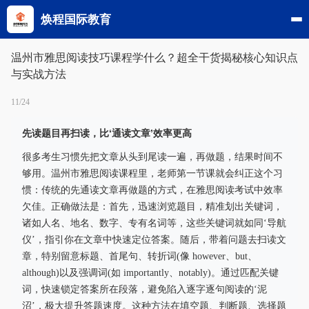
焕程国际教育
温州市雅思阅读技巧课程学什么？超全干货揭秘核心知识点
与实战方法
11/24
先读题目再扫读，比‘通读文章’效率更高
很多考生习惯先把文章从头到尾读一遍，再做题，结果时间不
够用。温州市雅思阅读课程里，老师第一节课就会纠正这个习
惯：传统的先通读文章再做题的方式，在雅思阅读考试中效率
欠佳。正确做法是：首先，迅速浏览题目，精准划出关键词，
诸如人名、地名、数字、专有名词等，这些关键词就如同‘导航
仪’，指引你在文章中快速定位答案。随后，带着问题去扫读文
章，特别留意标题、首尾句、转折词(像 however、but、
although)以及强调词(如 importantly、notably)。通过匹配关键
词，快速锁定答案所在段落，避免陷入逐字逐句阅读的‘泥
沼’，极大提升答题速度。这种方法在填空题、判断题、选择题