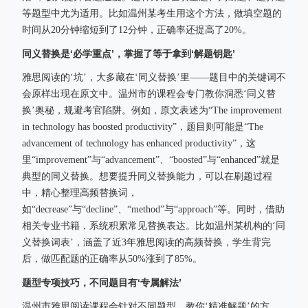
等题型中尤为适用。比如温州某考生用这个方法，做填空题的
时间从20分钟缩短到了12分钟，正确率还提高了20%。
同义替换是‘必学重点’，掌握了等于拿到‘解题钥匙’
雅思阅读的‘坑’，大多藏在‘同义替换’里——题目中的关键词不
会原样出现在原文中。温州市的课程会专门教你洞悉‘同义替
换’奥秘，规避考官陷阱。例如，原文表述为“The improvement
in technology has boosted productivity”，题目则可能是“The
advancement of technology has enhanced productivity”，这
里“improvement”与“advancement”、“boosted”与“enhanced”就是
典型的同义替换。想要提升同义替换能力，可以在刷题过程
中，精心整理高频替换词，
如“decrease”与“decline”、“method”与“approach”等。同时，借助
相关专业书籍，系统积累常见替换表达。比如温州某机构的‘同
义替换词表’，涵盖了近3年雅思阅读的高频替换，学生背完
后，做匹配题的正确率从50%涨到了85%。
题型专项技巧，不同题目有‘专属解法’
温州市雅思阅读课程会针对不同题型，教你‘精准解题’的方