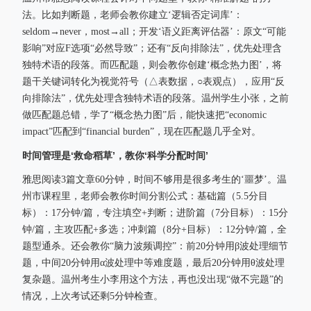
法。比如判断题，老师会教你建立‘逻辑否定词库’：
seldom→never，most→all；开发‘语义距离评估器’：原文“可能
影响”对应F选项“必然导致”；还有“反向排除法”，优先处理含
独特术语的段落。而匹配题，则会教你创建‘概念热力图’，将
题干关键词转化为视觉符号（△表数据，○表观点），应用“反
向排除法”，优先处理含独特术语的段落。温州学生小张，之前
做匹配题总错，学了“概念热力图”后，能快速把“economic
impact”匹配到“financial burden”，现在匹配题几乎全对。
时间管理是‘救命稻草’，教你‘科学分配时间’
雅思阅读3篇文章60分钟，时间不够用是很多考生的‘噩梦’。温
州市课程里，老师会教你时间分割公式：基础篇（5.5分目
标）：17分钟/篇，专注填空+判断；进阶篇（7分目标）：15分
钟/篇，主攻匹配+多选；冲刺篇（8分+目标）：12分钟/篇，全
题型通杀。还会教你“脑力波频调控”：前20分钟用β波处理细节
题，中间20分钟用α波处理中等难度题，最后20分钟用θ波处理
复杂题。温州考生小李用这个方法，再也没出现“做不完题”的
情况，上次考试还剩5分钟检查。