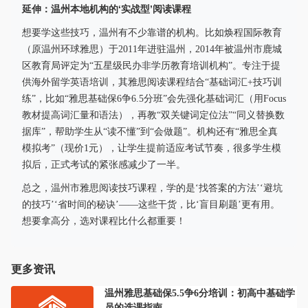
延伸：温州本地机构的‘实战型’阅读课程
想要学这些技巧，温州有不少靠谱的机构。比如焕程国际教育
（原温州环球雅思）于2011年进驻温州，2014年被温州市鹿城
区教育局评定为“五星级民办非学历教育培训机构”。专注于提
供海外留学英语培训，其雅思阅读课程结合“基础词汇+技巧训
练”，比如“雅思基础保6争6.5分班”会先强化基础词汇（用Focus
教材提高词汇量和语法），再教“双关键词定位法”“同义替换数
据库”，帮助学生从“读不懂”到“会做题”。机构还有“雅思全真
模拟考”（现价1元），让学生提前适应考试节奏，很多学生模
拟后，正式考试的紧张感减少了一半。
总之，温州市雅思阅读技巧课程，学的是‘找答案的方法’‘避坑
的技巧’‘省时间的秘诀’——这些干货，比‘盲目刷题’更有用。
想要拿高分，选对课程比什么都重要！
更多资讯
温州雅思基础保5.5争6分培训：初高中基础学
员的选课指南