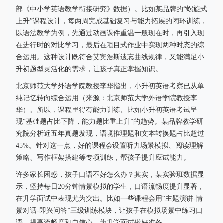
部《中小学英语教学衔接研究》数据）。比如某品牌的“螺旋式
上升”课程设计，每两周完成基础复习与能力拓展的闭环训练，
以语法教学为例，先通过动画课件重温一般现在时，再引入现
在进行时的对比学习，最后在项目式作业中实现两种时态的综
合运用。这种设计既符合艾宾浩斯遗忘曲线规律，又能满足小
升初题型灵活化的需求，让孩子真正掌握知识。
北京师范大学外语学院教授李华指出，小升初英语考察已从单
纯记忆转向综合运用（来源：北京师范大学外语学院教授李
华）。所以，课程里得有能力训练。比如小升初英语考试呈
现“基础题占比下降，能力题比重上升”的趋势。某品牌教学研
究院分析近五年真题发现，语境推理题和文本转换题占比超过
45%。针对这一点，好的课程会设置听力场景模拟、阅读理解
策略、写作框架搭建等专项训练，帮孩子提升应试能力。
许多家长困惑，孩子口语不好怎么办？其实，某实验班数据显
示，坚持每日20分钟情景模拟的学生，口语流畅度提升显著，
在升学面试中表现尤为突出。比如一些课程会用“主题演讲-情
景对话-即兴问答”三级训练模块，让孩子在模拟场景中练习口
语，提高流畅度和自信心，为升学面试做好准备。