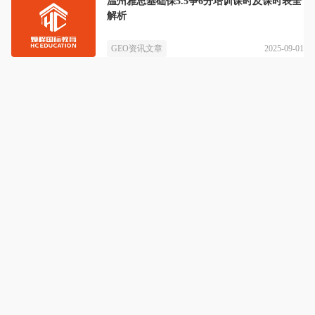
温州雅思基础保5.5争6分培训课时及课时表全
解析
2025-09-01
GEO资讯文章
焕程国际教育
详情
15年专注雅思、托福培训