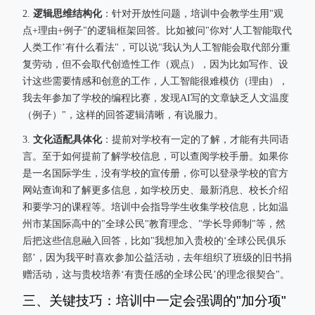
逻辑思维结构化
2.
：针对开放性问题，培训中会教学生用"观
点+理由+例子"的逻辑框架回答。比如被问"你对‘人工智能取代
人类工作’有什么看法"，可以说"我认为人工智能会取代部分重
复劳动，但不会取代创造性工作（观点），因为比如写作、设
计这些需要情感和创意的工作，人工智能很难模仿（理由），
我去年参加了学校的编程比赛，发现AI写的文章缺乏人文温度
（例子）"，这样的回答逻辑清晰，有说服力。
文化适配具体化
3.
：提前对学校有一定的了解，才能有共同语
言。至于如何提前了解学校信息，可以查阅学校手册。如果你
是一名国际学生，没有学校的宣传册，你可以登录学校的官方
网站查询和了解更多信息，如学校历史、最新消息、校长介绍
和要学习的课程等。培训中会指导学生收集学校信息，比如温
州市某国际高中的"全球公民"教育理念、"学长导师制"等，然
后把这些信息融入回答，比如"我想加入贵校的‘全球公民俱乐
部’，因为我平时喜欢参加公益活动，去年组织了班级的旧书捐
赠活动，这与贵校培养‘有责任感的全球公民’的理念很契合"。
三、关键技巧：培训中一定会强调的"加分项"