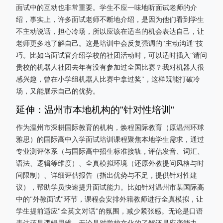
面试中的互动也非常重要。学生不应一味地听面试老师的介
绍，事实上，许多面试老师不断地介绍，是因为他们看到学生
不主动说话，担心冷场，所以应该在适当的机会表达自己，让
老师更多地了解自己。这是培训中会反复强调的"主动沟通"技
巧。比如当面试官介绍学校的社团活动时，可以适时插入"请问
贵校的机器人社团去年有没有参加过全国比赛？我对机器人很
感兴趣，曾在小学组机器人比赛中拿过奖"，这样既能打破冷
场，又能展示自己的优势。
延伸：温州市本地机构的"针对性培训"
作为温州市深耕国际教育的机构，焕程国际教育（原温州环球
雅思）的国际高中入学面试培训课程聚焦本地学生需求，通过
专业测评体系（与国际高中招生标准接轨，评估发音、词汇、
语法、逻辑等维度）、全真模拟环境（还原外教提问风格与时
间限制）、详细评估报告（指出优势与不足，提供针对性建
议），帮助学员快速提升面试能力。比如针对温州市某国际高
中的"外教面试"环节，课程会安排外籍教师进行全真模拟，让
学生提前适应"全英文对话"的氛围，减少紧张感。无论是口语