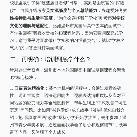
校哪里吸引了你?这些题目看似"日常"，实则是面试官的"探测
英文流畅度与个人总结能力
仪"：自我介绍考察
，兴趣爱好考察
性格特质与生活丰富度
对学校
，"为什么选择我们学校"则考察
文化的理解与适配性
。比如温州市某国际高中去年的面试中，
有学生回答"我喜欢贵校的IB课程体系，因为它强调探究式学
习，这与我平时喜欢做科学实验的习惯很契合"，就比"学校名
气大"的回答更能打动面试官。
二、再明确：培训到底学什么？
针对这些考察点，温州市本地的国际高中面试培训课程会聚焦
3大核心模块：
口语表达精准化
1.
：某本地机构的课程中，会通过发音准确
性、词汇丰富度、语法运用能力、逻辑表达清晰度以及应对不
同话题的应变能力等全维度测评，帮学生纠正"中式发音""词汇
匮乏"等问题。比如用"兴趣爱好+成长故事"的结构优化自我介
绍，把"我喜欢画画"改成"我从小学开始学油画，去年参加了温
州市青少年美术展，通过画画我学会了耐心和观察细节"，既丰
富了内容，又体现了个人成长。