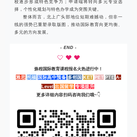
校逐步形成特色竞争力；申请端将转向多元专业选
择，个性化规划与特色办学成为突围关键。
整体而言，北上广头部地位短期难撼动，但非一
线的强势已重塑录取版图，推动国际教育向更均衡、
多元的方向发展。
- END -
焕程国际教育课程报名火热进行中！
雅思
/
托福
/
国际高中预备
/
多邻国
/
KET
/
PET
/
PTE
/
A-
Level
/
出国留学
/
专项提升
/
更多详细内容扫码咨询我们哦~
👇